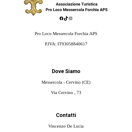
Facebook
TikTok
Instagram
Pro Loco Messercola Forchia APS
P.IVA: IT93058840617
Dove Siamo
Messercola - Cervino (CE)
Via Cervino , 73
Contatti
Vincenzo De Lucia