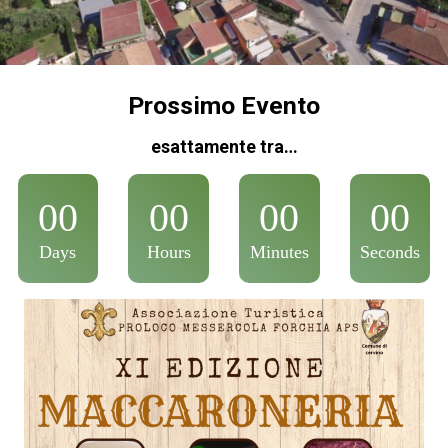
Prossimo Evento
esattamente tra…
00
00
00
00
Days
Hours
Minutes
Seconds